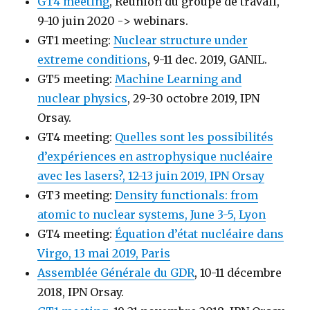
GT4 meeting
, Réunion du groupe de travail,
9-10 juin 2020 -> webinars.
GT1 meeting:
Nuclear structure under
extreme conditions
, 9-11 dec. 2019, GANIL.
GT5 meeting:
Machine Learning and
nuclear physics
, 29-30 octobre 2019, IPN
Orsay.
GT4 meeting:
Quelles sont les possibilités
d’expériences en astrophysique nucléaire
avec les lasers?, 12-13 juin 2019, IPN Orsay
GT3 meeting:
Density functionals: from
atomic to nuclear systems, June 3-5, Lyon
GT4 meeting:
Équation d’état nucléaire dans
Virgo, 13 mai 2019, Paris
Assemblée Générale du GDR
, 10-11 décembre
2018, IPN Orsay.